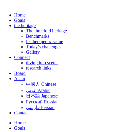
Zum
Inhalt
Home
wechseln
Goals
the heritage
The threefold heritage
Benchmarks
Its therapeutic value
Today’s challenges
Gallery
Connect
diving into scents
research links
Board
Asian
中國人 Chinese
عربى Arabic
日本語 Japanese
Русский Russian
فارسی Persian
Contact
Home
Goals